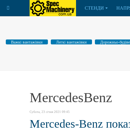
СТЕНДИ
НАПР
Важкі вантажівки
Легкі вантажівки
Дорожньо-будіве
MercedesBenz
Субота, 23 січня 2021 09:45
Mercedes-Benz пока