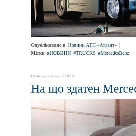
Опубліковано в
Новини АТП «Атлант»
Мітки
НОВИНИ
TRUCKS
MercedesBenz
П'ятниця, 22 січня 2021 09:40
На що здатен Merced