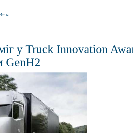
Benz
іг у Truck Innovation Awa
им GenH2