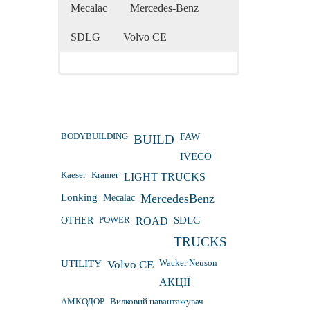
Mecalac
Mercedes-Benz
SDLG
Volvo CE
BODYBUILDING
FAW
BUILD
IVECO
Kaeser
Kramer
LIGHT TRUCKS
Lonking
Mecalac
MercedesBenz
OTHER
POWER
ROAD
SDLG
TRUCKS
Wacker Neuson
UTILITY
Volvo CE
АКЦІЇ
АМКОДОР
Вилковий навантажувач