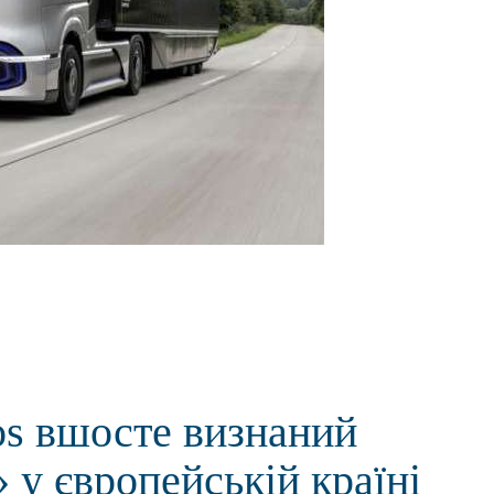
os вшосте визнаний
у європейській країні