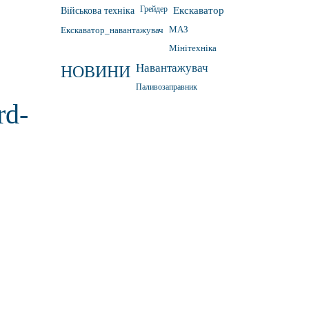
Грейдер
Військова техніка
Екскаватор
Екскаватор_навантажувач
МАЗ
Мінітехніка
Навантажувач
НОВИНИ
Паливозаправник
rd-