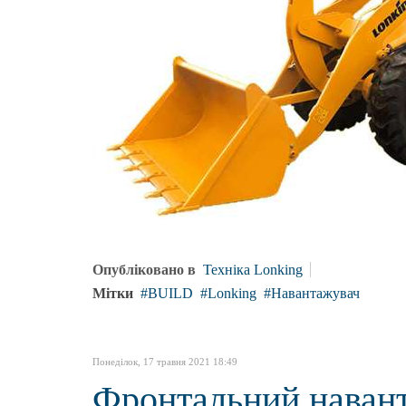
Опубліковано в
Техніка Lonking
Мітки
BUILD
Lonking
Навантажувач
Понеділок, 17 травня 2021 18:49
Фронтальний наван