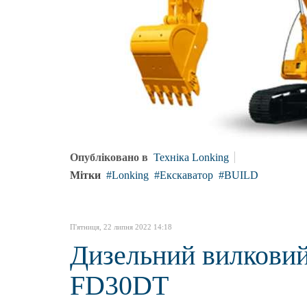
Опубліковано в
Техніка Lonking
Мітки
Lonking
Екскаватор
BUILD
П'ятниця, 22 липня 2022 14:18
Дизельний вилковий
FD30DT