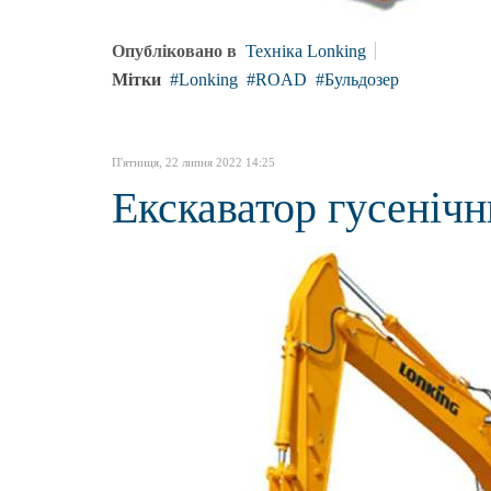
Опубліковано в
Техніка Lonking
Мітки
Lonking
ROAD
Бульдозер
П'ятниця, 22 липня 2022 14:25
Екскаватор гусені