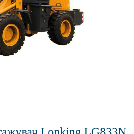
тажувач Lonking LG833N