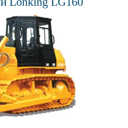
ий Lonking LG160