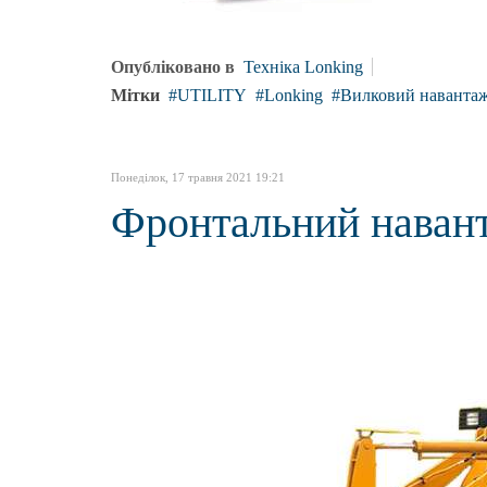
Опубліковано в
Техніка Lonking
Мітки
UTILITY
Lonking
Вилковий наванта
Понеділок, 17 травня 2021 19:21
Фронтальний наван