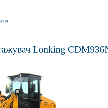
жувач
тажувач Lonking CDM936