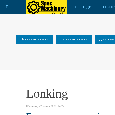
СТЕНДИ
НАПР
Важкі вантажівки
Легкі вантажівки
Дорожньо-
Lonking
П'ятниця, 22 липня 2022 14:27