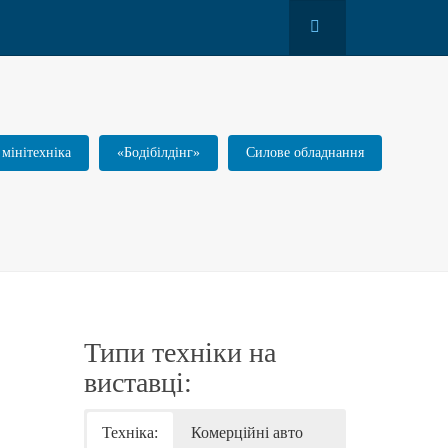
 мінітехніка
«Бодібілдінг»
Силове обладнання
Типи техніки на
виставці:
Техніка:
Комерційні авто