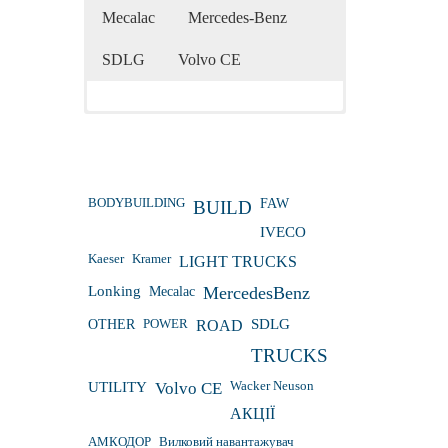
Mecalac
Mercedes-Benz
SDLG
Volvo CE
BODYBUILDING
FAW
BUILD
IVECO
Kaeser
Kramer
LIGHT TRUCKS
Lonking
Mecalac
MercedesBenz
OTHER
POWER
ROAD
SDLG
TRUCKS
Wacker Neuson
UTILITY
Volvo CE
АКЦІЇ
АМКОДОР
Вилковий навантажувач