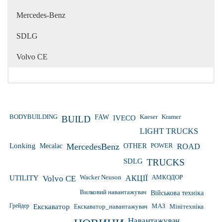
Mercedes-Benz
SDLG
Volvo CE
Kaeser
Kramer
BODYBUILDING
FAW
IVECO
BUILD
LIGHT TRUCKS
Lonking
Mecalac
MercedesBenz
OTHER
POWER
ROAD
SDLG
TRUCKS
Wacker Neuson
UTILITY
Volvo CE
АКЦІЇ
АМКОДОР
Вилковий навантажувач
Військова техніка
Грейдер
Екскаватор
Екскаватор_навантажувач
МАЗ
Мінітехніка
Навантажувач