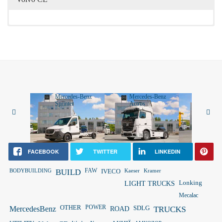
Mercedes-Benz
Mercedes-Benz
Merced
Sprinter
Actros
Vito
FACEBOOK
TWITTER
LINKEDIN
FAW
BODYBUILDING
BUILD
IVECO
Kaeser
Kramer
LIGHT TRUCKS
Lonking
Mecalac
OTHER
POWER
MercedesBenz
ROAD
SDLG
TRUCKS