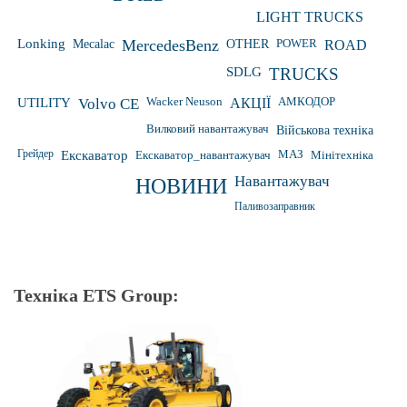
LIGHT TRUCKS
Lonking
Mecalac
MercedesBenz
OTHER
POWER
ROAD
SDLG
TRUCKS
Wacker Neuson
UTILITY
Volvo CE
АКЦІЇ
АМКОДОР
Вилковий навантажувач
Військова техніка
Грейдер
Екскаватор
Екскаватор_навантажувач
МАЗ
Мінітехніка
Навантажувач
НОВИНИ
Паливозаправник
Техніка ETS Group: