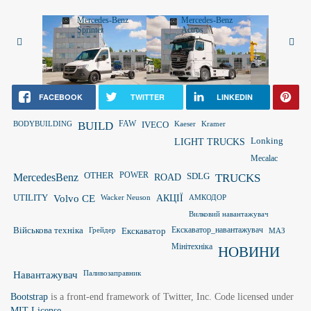
Mercedes-Benz
Mercedes-Benz
Merced
Sprinter
Actros
Vito
FACEBOOK
TWITTER
LINKEDIN
FAW
BODYBUILDING
BUILD
IVECO
Kaeser
Kramer
LIGHT TRUCKS
Lonking
Mecalac
OTHER
POWER
MercedesBenz
ROAD
SDLG
TRUCKS
UTILITY
Volvo CE
Wacker Neuson
АКЦІЇ
АМКОДОР
Вилковий навантажувач
Військова техніка
Грейдер
Екскаватор
Екскаватор_навантажувач
МАЗ
Мінітехніка
НОВИНИ
Паливозаправник
Навантажувач
Bootstrap
is a front-end framework of Twitter, Inc. Code licensed under
MIT License.