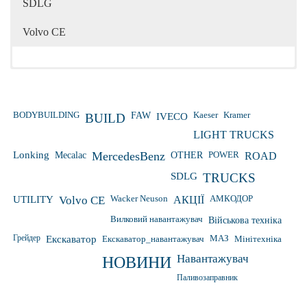
SDLG
Volvo CE
Kaeser
Kramer
BODYBUILDING
FAW
IVECO
BUILD
LIGHT TRUCKS
Lonking
Mecalac
MercedesBenz
OTHER
POWER
ROAD
SDLG
TRUCKS
Wacker Neuson
UTILITY
Volvo CE
АКЦІЇ
АМКОДОР
Вилковий навантажувач
Військова техніка
Грейдер
Екскаватор
Екскаватор_навантажувач
МАЗ
Мінітехніка
Навантажувач
НОВИНИ
Паливозаправник