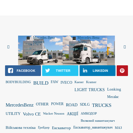
Mercedes-Benz
Mercedes-Benz
Merced
Sprinter
Actros
Vito
FACEBOOK
TWITTER
LINKEDIN
FAW
BODYBUILDING
BUILD
IVECO
Kaeser
Kramer
LIGHT TRUCKS
Lonking
Mecalac
OTHER
POWER
MercedesBenz
ROAD
SDLG
TRUCKS
UTILITY
Volvo CE
Wacker Neuson
АКЦІЇ
АМКОДОР
Вилковий навантажувач
Військова техніка
Грейдер
Екскаватор
Екскаватор_навантажувач
МАЗ