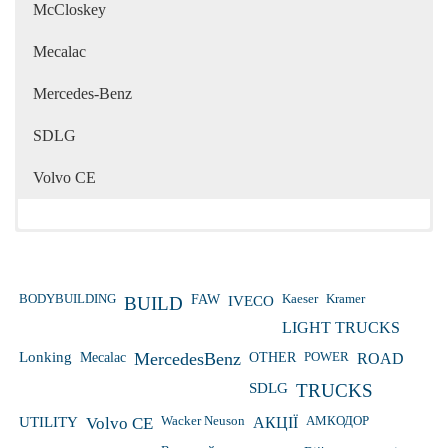
McCloskey
Mecalac
Mercedes-Benz
SDLG
Volvo CE
Kaeser
Kramer
BODYBUILDING
FAW
IVECO
BUILD
LIGHT TRUCKS
Lonking
Mecalac
MercedesBenz
OTHER
POWER
ROAD
SDLG
TRUCKS
Wacker Neuson
UTILITY
Volvo CE
АКЦІЇ
АМКОДОР