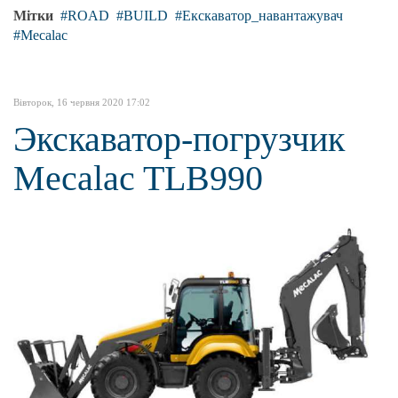
Мітки
ROAD
BUILD
Екскаватор_навантажувач
Mecalac
Вівторок, 16 червня 2020 17:02
Экскаватор-погрузчик
Mecalac TLB990