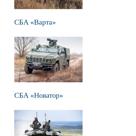
СБА «Варта»
СБА «Новатор»