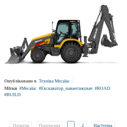
Опубліковано в
Техніка Mecalac
Мітки
Mecalac
Екскаватор_навантажувач
ROAD
BUILD
Початок
Попередня
1
2
Наступна