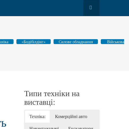
хніка
«Бодібілдінг»
Силове обладнання
Військова
Типи техніки на
виставці:
Техніка:
Комерційні авто
ть
Навантажувачі
Екскаватори