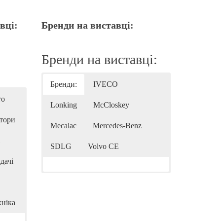
вці:
Бренди на виставці:
Бренди на виставці:
Бренди:
IVECO
то
Lonking
McCloskey
тори
Mecalac
Mercedes-Benz
SDLG
Volvo CE
дачі
хніка