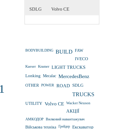
SDLG
Volvo CE
BODYBUILDING
FAW
BUILD
IVECO
Kaeser
Kramer
LIGHT TRUCKS
Lonking
Mecalac
MercedesBenz
1
OTHER
POWER
ROAD
SDLG
TRUCKS
Wacker Neuson
UTILITY
Volvo CE
АКЦІЇ
АМКОДОР
Вилковий навантажувач
Грейдер
Військова техніка
Екскаватор