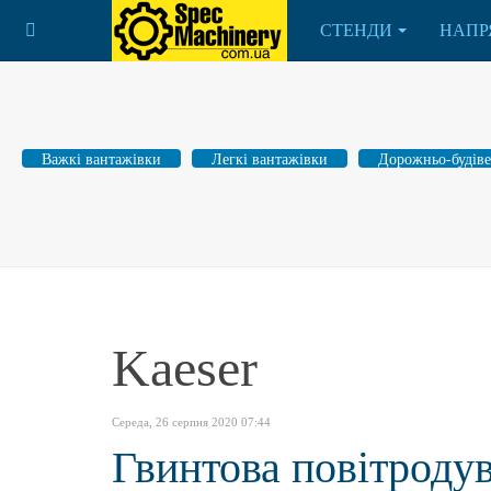
СТЕНДИ
НАПР
Важкі вантажівки
Легкі вантажівки
Дорожньо-будіве
Kaeser
Середа, 26 серпня 2020 07:44
Гвинтова повітродув