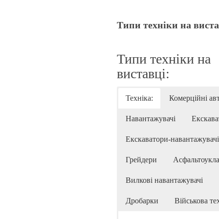
Типи техніки на виста
Типи техніки на
виставці:
Техніка:
Комерційні ав
Навантажувачі
Екскава
Екскаватори-навантажувачі
Грейдери
Асфальтоукла
Вилкові навантажувачі
Дробарки
Військова те