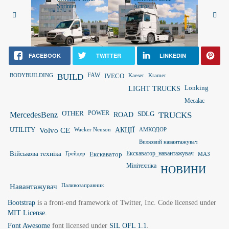
Sprinter
Actros
Vito
FACEBOOK
TWITTER
LINKEDIN
FAW
BODYBUILDING
BUILD
IVECO
Kaeser
Kramer
LIGHT TRUCKS
Lonking
Mecalac
OTHER
POWER
MercedesBenz
ROAD
SDLG
TRUCKS
UTILITY
Volvo CE
Wacker Neuson
АКЦІЇ
АМКОДОР
Вилковий навантажувач
Військова техніка
Грейдер
Екскаватор
Екскаватор_навантажувач
МАЗ
Мінітехніка
НОВИНИ
Паливозаправник
Навантажувач
Bootstrap
is a front-end framework of Twitter, Inc. Code licensed under
MIT License.
Font Awesome
font licensed under
SIL OFL 1.1
.