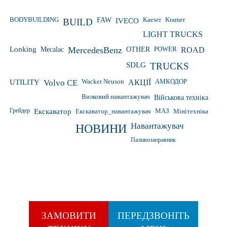
Kaeser
Kramer
BODYBUILDING
FAW
IVECO
BUILD
LIGHT TRUCKS
Lonking
Mecalac
MercedesBenz
OTHER
POWER
ROAD
SDLG
TRUCKS
Wacker Neuson
UTILITY
Volvo CE
АКЦІЇ
АМКОДОР
Вилковий навантажувач
Військова техніка
Грейдер
Екскаватор
Екскаватор_навантажувач
МАЗ
Мінітехніка
Навантажувач
НОВИНИ
Паливозаправник
ЗАМОВИТИ
ПЕРЕДЗВОНІТЬ