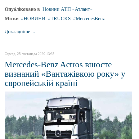
Опубліковано в
Новини АТП «Атлант»
Мітки
НОВИНИ
TRUCKS
MercedesBenz
Докладніше ...
Середа, 25 листопада 2020 13:35
Mercedes-Benz Actros вшосте
визнаний «Вантажівкою року» у
європейській країні