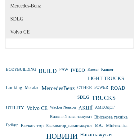
Mercedes-Benz
SDLG
Volvo CE
Kaeser
Kramer
BODYBUILDING
FAW
IVECO
BUILD
LIGHT TRUCKS
Lonking
Mecalac
MercedesBenz
OTHER
POWER
ROAD
SDLG
TRUCKS
Wacker Neuson
UTILITY
Volvo CE
АКЦІЇ
АМКОДОР
Вилковий навантажувач
Військова техніка
Грейдер
Екскаватор
Екскаватор_навантажувач
МАЗ
Мінітехніка
Навантажувач
НОВИНИ