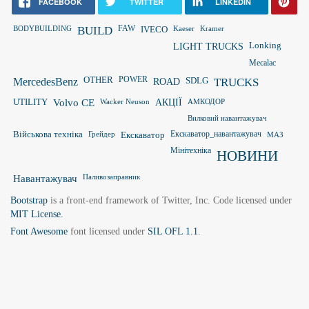
FACEBOOK
TWITTER
LINKEDIN
FAW
BODYBUILDING
BUILD
IVECO
Kaeser
Kramer
LIGHT TRUCKS
Lonking
Mecalac
OTHER
POWER
MercedesBenz
ROAD
SDLG
TRUCKS
UTILITY
Volvo CE
Wacker Neuson
АКЦІЇ
АМКОДОР
Вилковий навантажувач
Військова техніка
Грейдер
Екскаватор
Екскаватор_навантажувач
МАЗ
Мінітехніка
НОВИНИ
Паливозаправник
Навантажувач
Bootstrap
is a front-end framework of Twitter, Inc. Code licensed under
MIT License.
Font Awesome
font licensed under
SIL OFL 1.1
.