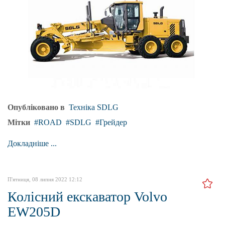
Опубліковано в
Техніка SDLG
Мітки
ROAD
SDLG
Грейдер
Докладніше ...
П'ятниця, 08 липня 2022 12:12
Колісний екскаватор Volvo
EW205D