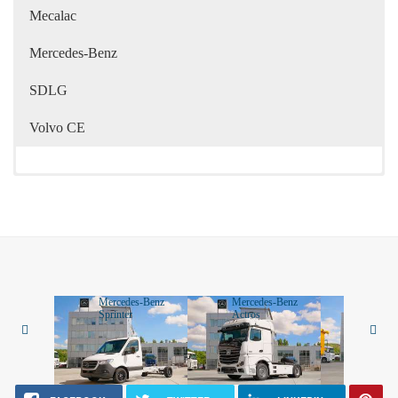
Mecalac
Mercedes-Benz
SDLG
Volvo CE
Mercedes-Benz
Mercedes-Benz
Merced
Sprinter
Actros
Vito