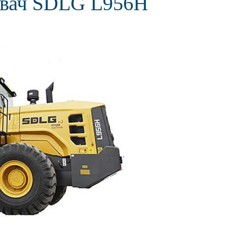
увач SDLG L956H