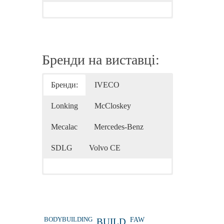
Бренди на виставці:
Бренди:
IVECO
Lonking
McCloskey
Mecalac
Mercedes-Benz
SDLG
Volvo CE
BODYBUILDING
FAW
BUILD