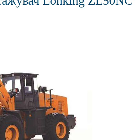
тажувач Lonking ZL50NC