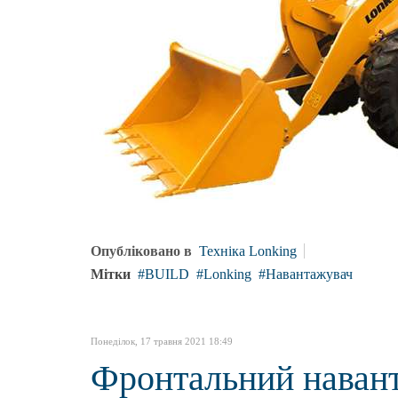
Опубліковано в
Техніка Lonking
Мітки
BUILD
Lonking
Навантажувач
Понеділок, 17 травня 2021 18:49
Фронтальний наван