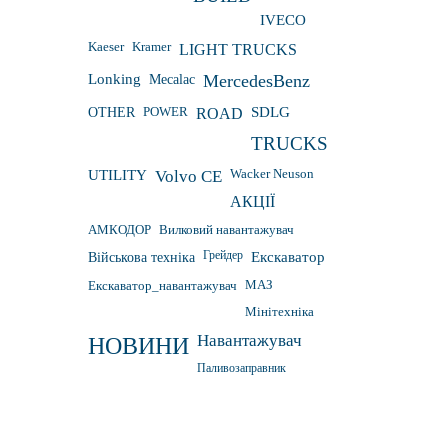
IVECO
Kaeser
Kramer
LIGHT TRUCKS
Lonking
Mecalac
MercedesBenz
OTHER
POWER
ROAD
SDLG
TRUCKS
Wacker Neuson
UTILITY
Volvo CE
АКЦІЇ
АМКОДОР
Вилковий навантажувач
Грейдер
Військова техніка
Екскаватор
Екскаватор_навантажувач
МАЗ
Мінітехніка
Навантажувач
НОВИНИ
Паливозаправник