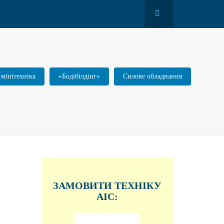
 мінітехніка
«Бодібілдінг»
Силове обладнання
ЗАМОВИТИ ТЕХНІКУ
АІС: