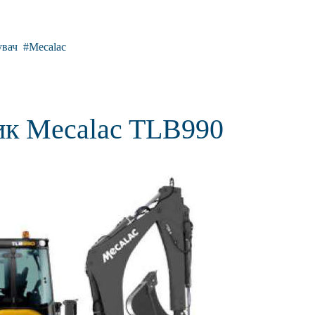
увач
Mecalac
ик Mecalac TLB990