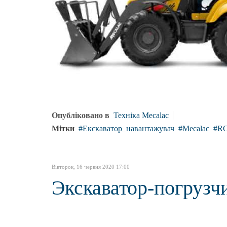
Опубліковано в
Техніка Mecalac
Мітки
Екскаватор_навантажувач
Mecalac
R
Вівторок, 16 червня 2020 17:00
Экскаватор-погрузч