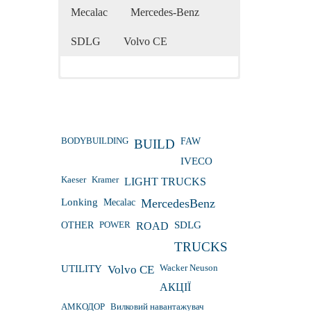
Mecalac
Mercedes-Benz
SDLG
Volvo CE
BODYBUILDING
FAW
BUILD
IVECO
Kaeser
Kramer
LIGHT TRUCKS
Lonking
Mecalac
MercedesBenz
OTHER
POWER
ROAD
SDLG
TRUCKS
Wacker Neuson
UTILITY
Volvo CE
АКЦІЇ
АМКОДОР
Вилковий навантажувач