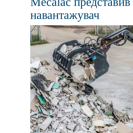
Mecalac представив
навантажувач