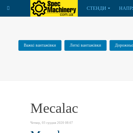
СТЕНДИ
НАПР
Важкі вантажівки
Легкі вантажівки
Дорожньо-
Mecalac
Четвер, 03 грудня 2020 08:07