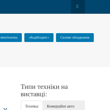
 мінітехніка
«Бодібілдінг»
Силове обладнання
Типи техніки на
виставці:
Техніка:
Комерційні авто