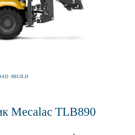
OAD
BUILD
ик Mecalac TLB890