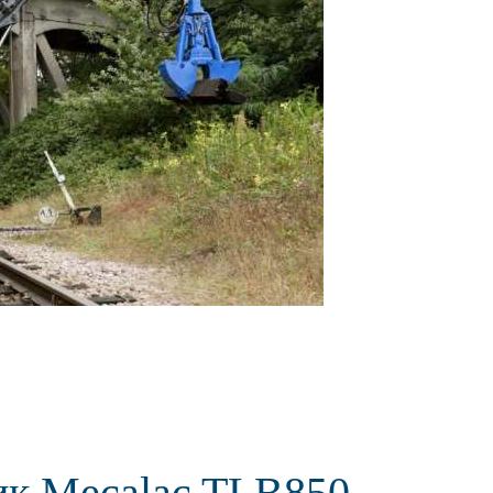
ик Mecalac TLB850