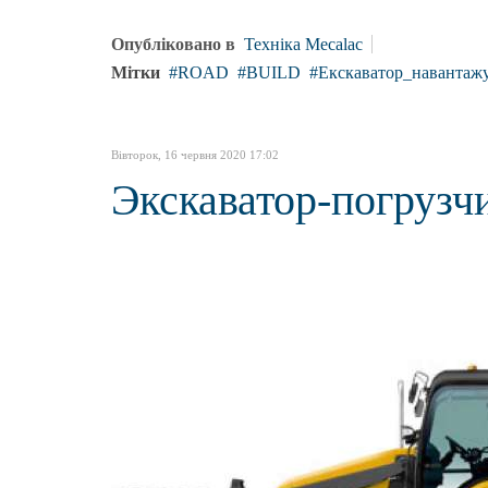
Опубліковано в
Техніка Mecalac
Мітки
ROAD
BUILD
Екскаватор_навантаж
Вівторок, 16 червня 2020 17:02
Экскаватор-погрузч