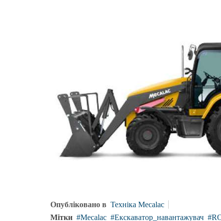
Опубліковано в
Техніка Mecalac
Мітки
Mecalac
Екскаватор_навантажувач
R