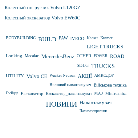
Колесный погрузчик Volvo L120GZ
Колесный экскаватор Volvo EW60C
Kaeser
Kramer
BODYBUILDING
FAW
IVECO
BUILD
LIGHT TRUCKS
Lonking
Mecalac
MercedesBenz
OTHER
POWER
ROAD
SDLG
TRUCKS
Wacker Neuson
UTILITY
Volvo CE
АКЦІЇ
АМКОДОР
Вилковий навантажувач
Військова техніка
Грейдер
Екскаватор
Екскаватор_навантажувач
МАЗ
Мінітехніка
Навантажувач
НОВИНИ
Паливозаправник