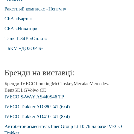
Ракетный комплекс «Нептун»
СБА «Варта»
СБА «Новатор»
Танк Т-84У «Оплот»
ТБКМ «ДОЗОР-Б»
Бренди на виставці:
Бренди:
IVECO
Lonking
McCloskey
Mecalac
Mercedes-
Benz
SDLG
Volvo CE
IVECO S-WAY AS440S46 TP
IVECO Trakker AD380T41 (6x4)
IVECO Trakker AD410T41 (8x4)
Автобетоносмеситель Imer Group Lt 10.7h на базе IVECO
Trakker