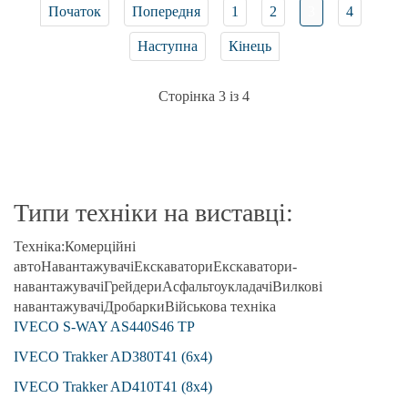
Початок
Попередня
1
2
3
4
Наступна
Кінець
Сторінка 3 із 4
Типи техніки на виставці:
Техніка:
Комерційні
авто
Навантажувачі
Екскаватори
Екскаватори-
навантажувачі
Грейдери
Асфальтоукладачі
Вилкові
навантажувачі
Дробарки
Військова техніка
IVECO S-WAY AS440S46 TP
IVECO Trakker AD380T41 (6x4)
IVECO Trakker AD410T41 (8x4)