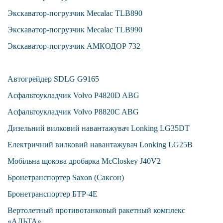
Экскаватор-погрузчик Mecalac TLB890
Экскаватор-погрузчик Mecalac TLB990
Экскаватор-погрузчик АМКОДОР 732
Автогрейдер SDLG G9165
Асфальтоукладчик Volvo P4820D ABG
Асфальтоукладчик Volvo P8820C ABG
Дизельний вилковий навантажувач Lonking LG35DT
Електричний вилковий навантажувач Lonking LG25B
Мобільна щокова дробарка McCloskey J40V2
Бронетранспортер Saxon (Саксон)
Бронетранспортер БТР-4Е
Вертолетный противотанковый ракетный комплекс
«АЛЬТА»