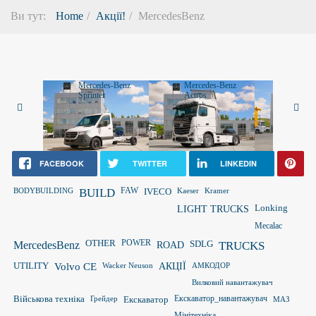
Ви тут:
Home
Акції!
MercedesBenz
Mercedes-Benz
Mercedes-Benz
Merced
Sprinter
Actros
Vito
FACEBOOK
TWITTER
LINKEDIN
FAW
BODYBUILDING
BUILD
IVECO
Kaeser
Kramer
LIGHT TRUCKS
Lonking
Mecalac
OTHER
POWER
MercedesBenz
ROAD
SDLG
TRUCKS
UTILITY
Volvo CE
Wacker Neuson
АКЦІЇ
АМКОДОР
Вилковий навантажувач
Військова техніка
Грейдер
Екскаватор
Екскаватор_навантажувач
МАЗ
Мінітехніка